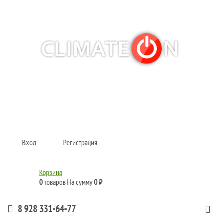
Кондиционеры и сплит-системы, газовые котлы, тепловые завесы, водяные
тепловентиляторы для квартиры, дома, офиса с доставкой в Краснодар и по
всей России.
Climate for life
Вход
Регистрация
Корзина
0
товаров
На сумму
0 ₽
8 928 331-64-77