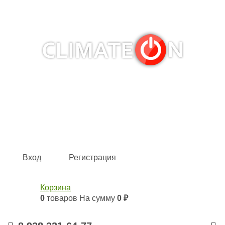
Кондиционеры и сплит-системы, газовые котлы,
тепловые завесы, водяные тепловентиляторы для
квартиры, дома, офиса с доставкой в Краснодар и по
всей России.
Climate for life
Вход
Регистрация
Корзина
0
товаров
На сумму
0 ₽