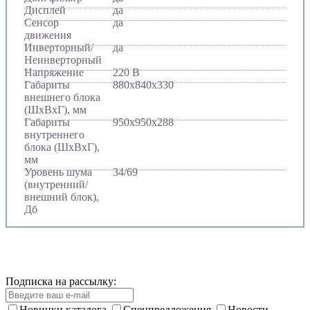
Дисплей
да
Сенсор
да
движения
Инверторный/
да
Неинверторный
Напряжение
220 В
Габариты
880х840х330
внешнего блока
(ШхВхГ), мм
Габариты
950х950х288
внутреннего
блока (ШхВхГ),
мм
Уровень шума
34/69
(внутренний/
внешний блок),
Дб
Подписка на рассылку:
Новинки каталога
Спецпредложения
Новости