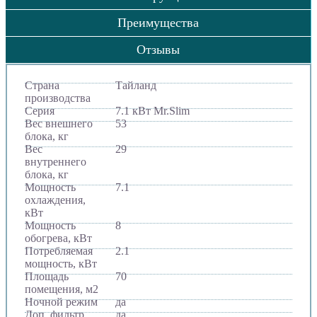
Преимущества
Отзывы
Страна
Тайланд
производства
Серия
7.1 кВт Mr.Slim
Вес внешнего
53
блока, кг
Вес
29
внутреннего
блока, кг
Мощность
7.1
охлаждения,
кВт
Мощность
8
обогрева, кВт
Потребляемая
2.1
мощность, кВт
Площадь
70
помещения, м2
Ночной режим
да
Доп. фильтр
да