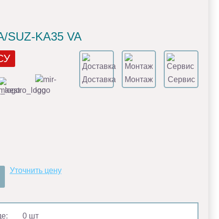
ВA/SUZ-KA35 VA
СУ
Доставка
Монтаж
Сервис
Уточнить цену
де:
0 шт