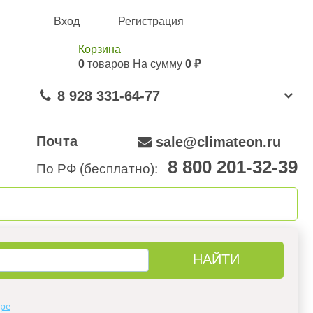
Вход
Регистрация
Корзина
0
товаров
На сумму
0 ₽
8 928 331-64-77
Почта
sale@climateon.ru
8 800 201-32-39
По РФ (бесплатно):
онтажа
Акции
Контакты
аре