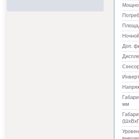
Мощнос
Потреб
Площад
Ночно
Доп. ф
Диспл
Сенсор
Инвер
Напря
Габари
мм
Габари
(ШхВхГ
Уровен
внешни