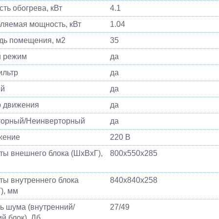
ть обогрева, кВт
4.1
ляемая мощность, кВт
1.04
ь помещения, м2
35
й режим
да
ильтр
да
ей
да
 движения
да
торный/Неинверторный
да
жение
220 В
ты внешнего блока (ШхВхГ),
800х550х285
ты внутреннего блока
840х840х258
), мм
ь шума (внутренний/
27/49
й блок), Дб