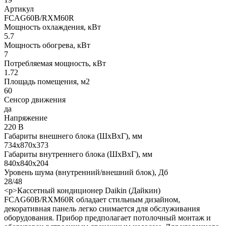
Артикул
FCAG60B/RXM60R
Мощность охлаждения, кВт
5.7
Мощность обогрева, кВт
7
Потребляемая мощность, кВт
1.72
Площадь помещения, м2
60
Сенсор движения
да
Напряжение
220 В
Габариты внешнего блока (ШхВхГ), мм
734х870х373
Габариты внутреннего блока (ШхВхГ), мм
840х840х204
Уровень шума (внутренний/внешний блок), Дб
28/48
<p>Кассетный кондиционер Daikin (Дайкин)
FCAG60B/RXM60R обладает стильным дизайном,
декоративная панель легко снимается для обслуживания
оборудования. Прибор предполагает потолочный монтаж и