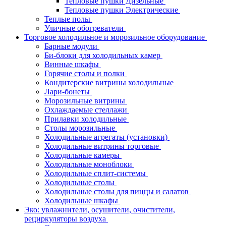
Тепловые пушки Дизельные
Тепловые пушки Электрические
Теплые полы
Уличные обогреватели
Торговое холодильное и морозильное оборудование
Барные модули
Би-блоки для холодильных камер
Винные шкафы
Горячие столы и полки
Кондитерские витрины холодильные
Лари-бонеты
Морозильные витрины
Охлаждаемые стеллажи
Прилавки холодильные
Столы морозильные
Холодильные агрегаты (установки)
Холодильные витрины торговые
Холодильные камеры
Холодильные моноблоки
Холодильные сплит-системы
Холодильные столы
Холодильные столы для пиццы и салатов
Холодильные шкафы
Эко: увлажнители, осушители, очистители,
рециркуляторы воздуха