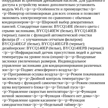
оборудован встроенным дренажным насосом. Для удаленного
доступа к устройству можно дополнительно установить
модуль Wi-Fi.</p><p>Особенности и преимущества:</p>
<p>Инвертор оптимизирован для всех сезонов и позволяет
экономить электроэнергию по сравнению с обычным
кондиционером</p><p>Широкий выбор декоративных
панелей. Стандартные панели: BYCQ140E (белого цвета с
серыми заслонками, BYCQ140EW (белые), BYCQ140EB
(черные); панели с функцией автоматической очистки
фильтра (F – c улучшенным сетчатым фильтром):
BYCQ140EGF (белые), BYCQ140EGFB (черные);
дизайнерские: BYCQ140EP (белые), BYCQ140EPB (черные))
</p><p>Инфракрасный датчик присутствия людей и датчик
температуры на уровне пола (опция)</p><p>Воздушные
заслонки увеличенных размеров. Индивидуальное
управление заслонками для кондиционирования различных
зон</p><p>Подмес атмосферного воздуха</p>
<p>Программная осушка воздуха</p><p>Режим покачивания
заслонок</p><p>Двойной контроль температуры</p>
<p>Фильтр с функцией самоочистки</p><p>Режим снижения
шума внутреннего блока</p><p>Теплый пуск</p>
<p>Управление скоростью вентилятора</p><p>Функция
ночной экономии</p><p>Функция «Никого нет дома»</p>
<p>Управление одним касанием</p><p>Функция
самодиагностики</p><p>Недельный таймер</p>