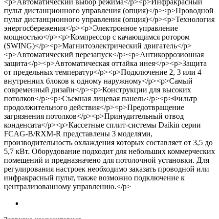
<p>Автоматический выбор режима</p><p>Инфракрасный
пульт дистанционного управления (опция)</p><p>Проводной
пульт дистанционного управления (опция)</p><p>Технология
энергосбережения</p><p>Электронное управление
мощностью</p><p>Компрессор с качающимся ротором
(SWING)</p><p>Магнитоэлектрический двигатель</p>
<p>Автоматический перезапуск</p><p>Антикоррозионная
защита</p><p>Автоматическая оттайка инея</p><p>Защита
от предельных температур</p><p>Подключение 2, 3 или 4
внутренних блоков к одному наружному</p><p>Самый
современный дизайн</p><p>Конструкции для высоких
потолков</p><p>Съемная лицевая панель</p><p>Фильтр
продолжительного действия</p><p>Предотвращение
загрязнения потолков</p><p>Принудительный отвод
конденсата</p><p>Кассетные сплит-системы Daikin серии
FCAG-B/RXM-R представлены 3 моделями,
производительность охлаждения которых составляет от 3,5 до
5,7 кВт. Оборудование подходит для небольших коммерческих
помещений и предназначено для потолочной установки. Для
регулирования настроек необходимо заказать проводной или
инфракрасный пульт, также возможно подключение к
централизованному управлению.</p>