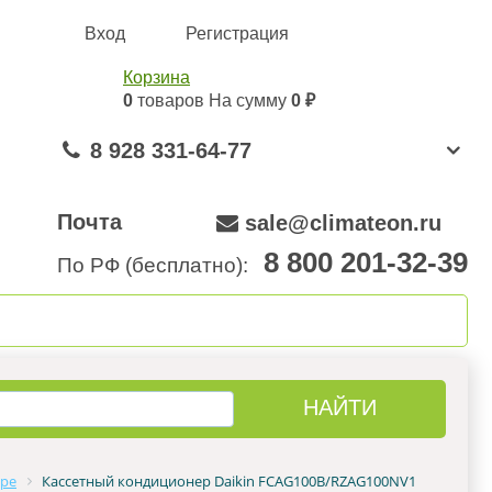
Вход
Регистрация
Корзина
0
товаров
На сумму
0 ₽
8 928 331-64-77
Почта
sale@climateon.ru
8 800 201-32-39
По РФ (бесплатно):
онтажа
Акции
Контакты
аре
Кассетный кондиционер Daikin FCAG100B/RZAG100NV1