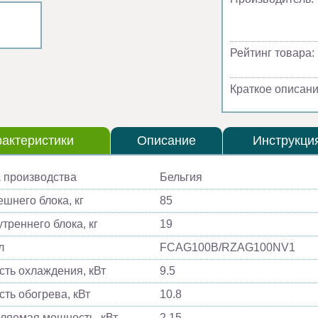
Рейтинг товара:
Краткое описани
актеристики
Описание
Инструкци
 производства
Бельгия
ешнего блока, кг
85
треннего блока, кг
19
л
FCAG100B/RZAG100NV1
ть охлаждения, кВт
9.5
ть обогрева, кВт
10.8
ляемая мощность, кВт
2.15