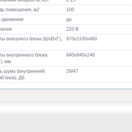
ь помещения, м2
100
 движения
да
жение
220 В
ты внешнего блока (ШхВхГ),
870х1100х460
ты внутреннего блока
840х840х246
), мм
ь шума (внутренний/
29/47
й блок), Дб