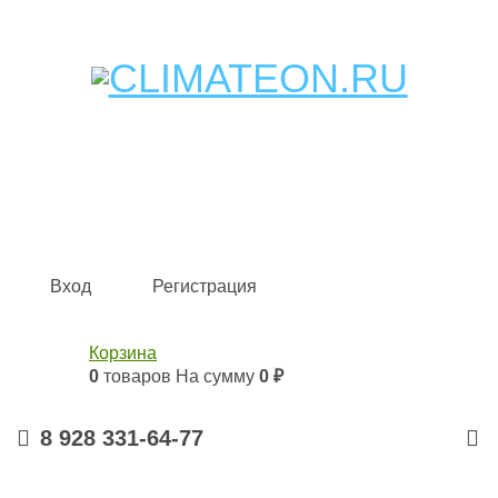
Кондиционеры и сплит-системы, газовые котлы,
тепловые завесы, водяные тепловентиляторы для
квартиры, дома, офиса с доставкой в Краснодар и по
всей России.
Climate for life
Вход
Регистрация
Корзина
0
товаров
На сумму
0 ₽
8 928 331-64-77