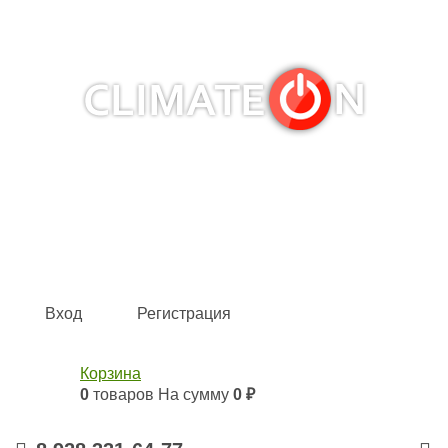
Кондиционеры и сплит-системы, газовые котлы,
тепловые завесы, водяные тепловентиляторы для
квартиры, дома, офиса с доставкой в Краснодар и по
всей России.
Climate for life
Вход
Регистрация
Корзина
0
товаров
На сумму
0 ₽