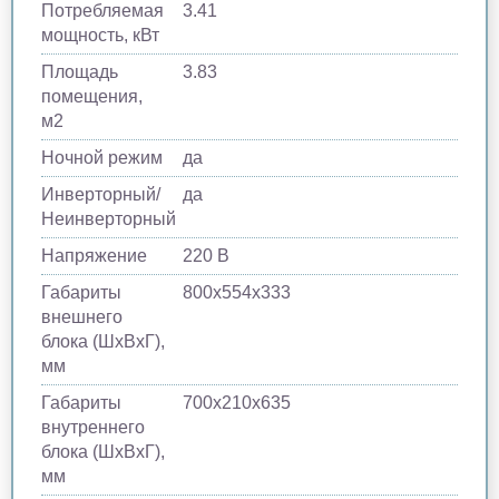
Потребляемая
3.41
мощность, кВт
Площадь
3.83
помещения,
м2
Ночной режим
да
Инверторный/
да
Неинверторный
Напряжение
220 В
Габариты
800х554х333
внешнего
блока (ШхВхГ),
мм
Габариты
700х210х635
внутреннего
блока (ШхВхГ),
мм