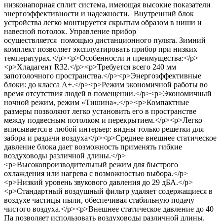
низконапорная сплит система, имеющая высокие показатели
энергоэффективности и надежности. Внутренний блок
устройства легко монтируется скрытым образом в ниши и
навесной потолок. Управление прибор
осуществляется помощью дистанционного пульта. Зимний
комплект позволяет эксплуатировать прибор при низких
температурах.</p><p>Особенности и преимущества:</p>
<p>Хладагент R32.</p><p>Требуется всего 240 мм
запотолочного пространства.</p><p>Энергоэффективные
блоки: до класса A+.</p><p>Режим экономичной работы во
время отсутствия людей в помещении.</p><p>Экономичный
ночной режим, режим «Тишина».</p><p>Компактные
размеры позволяют легко установить его в пространстве
между подвесным потолком и перекрытием.</p><p>Легко
вписывается в любой интерьер: видны только решетки для
забора и раздачи воздуха</p><p>Среднее внешнее статическое
давление блока дает возможность применять гибкие
воздуховоды различной длины.</p>
<p>Высокопроизводительный режим для быстрого
охлаждения или нагрева с возможностью выбора.</p>
<p>Низкий уровень звукового давления до 29 дБА.</p>
<p>Стандартный воздушный фильтр удаляет содержащиеся в
воздухе частицы пыли, обеспечивая стабильную подачу
чистого воздуха.</p><p>Внешнее статическое давление до 40
Па позволяет использовать воздуховоды различной длины.