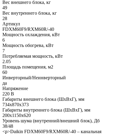
Вес внешнего блока, кг
49
Вес внутреннего блока, кг
28
Артикул
FDXM60F9/RXM60R/-40
Мощность охлаждения, кВт
6
Мощность обогрева, кВт
7
Потребляемая мощность, кВт
2.05
Площадь помещения, м2
60
Инверторный/Неинверторный
да
Напряжение
220 В
Габариты внешнего блока (ШхВхГ), мм
734х870х373
Габариты внутреннего блока (ШхВхГ), мм
200x1150x620
Уровень шума (внутренний/внешний блок), Дб
38/48
<p>Daikin FDXM60F9/RXM60R/-40 – канальная