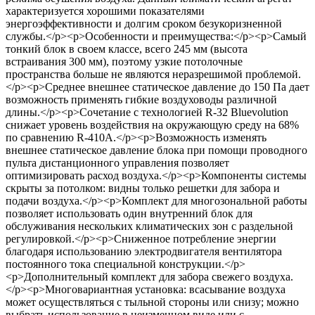
характеризуется хорошими показателями
энергоэффективности и долгим сроком безукоризненной
службы.</p><p>Особенности и преимущества:</p><p>Самый
тонкий блок в своем классе, всего 245 мм (высота
встраивания 300 мм), поэтому узкие потолочные
пространства больше не являются неразрешимой проблемой.
</p><p>Среднее внешнее статическое давление до 150 Па дает
возможность применять гибкие воздуховоды различной
длины.</p><p>Сочетание с технологией R-32 Bluevolution
снижает уровень воздействия на окружающую среду на 68%
по сравнению R-410A.</p><p>Возможность изменять
внешнее статическое давление блока при помощи проводного
пульта дистанционного управления позволяет
оптимизировать расход воздуха.</p><p>Компоненты системы
скрыты за потолком: видны только решетки для забора и
подачи воздуха.</p><p>Комплект для многозональной работы
позволяет использовать один внутренний блок для
обслуживания нескольких климатических зон с раздельной
регулировкой.</p><p>Сниженное потребление энергии
благодаря использованию электродвигателя вентилятора
постоянного тока специальной конструкции.</p>
<p>Дополнительный комплект для забора свежего воздуха.
</p><p>Многовариантная установка: всасывание воздуха
может осуществляться с тыльной стороны или снизу; можно
выбрать использование в неизменном виде или с