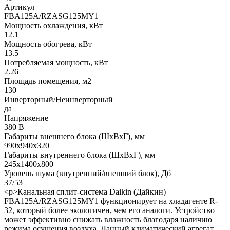
Артикул
FBA125A/RZASG125MY1
Мощность охлаждения, кВт
12.1
Мощность обогрева, кВт
13.5
Потребляемая мощность, кВт
2.26
Площадь помещения, м2
130
Инверторный/Неинверторный
да
Напряжение
380 В
Габариты внешнего блока (ШхВхГ), мм
990x940x320
Габариты внутреннего блока (ШхВхГ), мм
245x1400x800
Уровень шума (внутренний/внешний блок), Дб
37/53
<p>Канальная сплит-система Daikin (Дайкин)
FBA125A/RZASG125MY1 функционирует на хладагенте R-
32, который более экологичен, чем его аналоги. Устройство
может эффективно снижать влажность благодаря наличию
режима осушения воздуха. Данный климатический агрегат