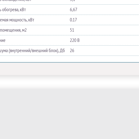
 обогрева, кВт
6,67
емая мощность, кВт
0.17
помещения, м2
51
ние
220 В
шума (внутренний/внешний блок), Дб
26