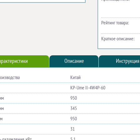
Рейтинг товара:
Краткое описание:
арактеристики
Описание
Инструкция
роизводства
Китай
KP-Ume II-4W4P-60
мм
950
мм
345
мм
950
31
 охлаждения, кВт
5,1