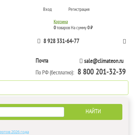
Вход
Регистрация
Корзина
0
товаров
На сумму
0 ₽
8 928 331-64-77
Почта
sale@climateon.ru
8 800 201-32-39
По РФ (бесплатно):
тажа
Акции
Контакты
ертов 2026 года