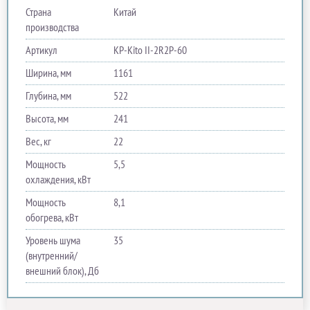
Страна
Китай
производства
Артикул
KP-Kito II-2R2P-60
Ширина, мм
1161
Глубина, мм
522
Высота, мм
241
Вес, кг
22
Мощность
5,5
охлаждения, кВт
Мощность
8,1
обогрева, кВт
Уровень шума
35
(внутренний/
внешний блок), Дб