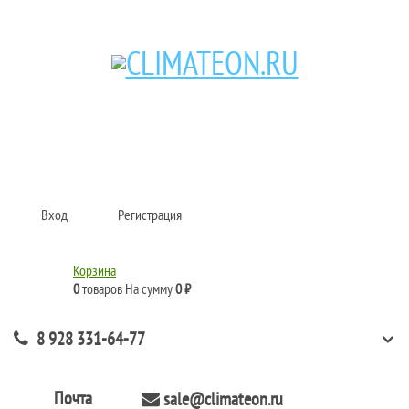
Кондиционеры и сплит-системы, газовые котлы, тепловые завесы, водяные
тепловентиляторы для квартиры, дома, офиса с доставкой в Краснодар и по
всей России.
Climate for life
Вход
Регистрация
Корзина
0
товаров
На сумму
0 ₽
8 928 331-64-77
Почта
sale@climateon.ru