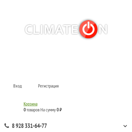
Кондиционеры и сплит-системы, газовые котлы, тепловые завесы, водяные
тепловентиляторы для квартиры, дома, офиса с доставкой в Краснодар и по
всей России.
Climate for life
Вход
Регистрация
Корзина
0
товаров
На сумму
0 ₽
8 928 331-64-77