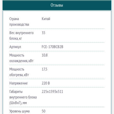
Отзывы
Страна
Китай
производства
Вес внутреннего
35
блока, кг
Артикул
FCE-170BCB2B
Мощность
10.8
охлаждения, кВт
Мощность
17.5
обогрева, кВт
Напряжение
220 В
Габариты
225x1593x511
внутреннего блока
(ШхВхГ), мм
Уровень шума
50