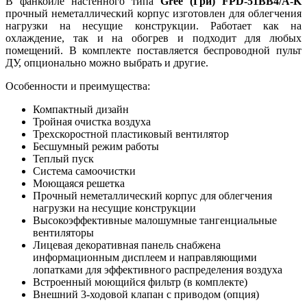
В фанкойле настенного типа
Gree (Гри)
FPD
-51
BB
4/
A
-
K
прочный неметаллический корпус изготовлен для облегчения
нагрузки на несущие конструкции. Работает как на
охлаждение, так и на обогрев и подходит для любых
помещений. В комплекте поставляется беспроводной пульт
ДУ, опционально можно выбрать и другие.
Особенности и преимущества:
Компактный дизайн
Тройная очистка воздуха
Трехскоростной пластиковый вентилятор
Бесшумный режим работы
Теплый пуск
Система самоочистки
Моющаяся решетка
Прочный неметаллический корпус для облегчения
нагрузки на несущие конструкции
Высокоэффективные малошумные тангенциальные
вентиляторы
Лицевая декоративная панель снабжена
информационным дисплеем и направляющими
лопатками для эффективного распределения воздуха
Встроенный моющийся фильтр (в комплекте)
Внешний 3-ходовой клапан с приводом (опция)