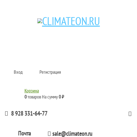
Кондиционеры и сплит-системы, газовые котлы, тепловые завесы, водяные
тепловентиляторы для квартиры, дома, офиса с доставкой в Краснодар и по
всей России.
Climate for life
Вход
Регистрация
Корзина
0
товаров
На сумму
0 ₽
8 928 331-64-77
Почта
sale@climateon.ru