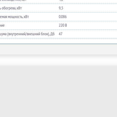
 обогрева, кВт
9,5
емая мощность, кВт
0.086
ние
220 В
шума (внутренний/внешний блок), Дб
47