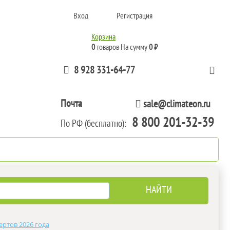
Вход
Регистрация
Корзина
0
товаров
На сумму
0 ₽
8 928 331-64-77
Почта
sale@climateon.ru
8 800 201-32-39
По РФ (бесплатно):
тажа
Акции
Контакты
ертов 2026 года