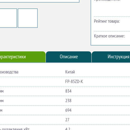
Рейтинг товара:
Краткое описание:
арактеристики
Описание
Инструкция
роизводства
Китай
FP-85ZD-K
мм
834
мм
238
мм
694
27
 охлаждения, кВт
4,2