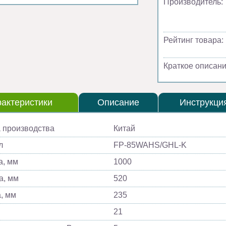
Производитель:
Рейтинг товара:
Краткое описани
актеристики
Описание
Инструкци
 производства
Китай
л
FP-85WAHS/GHL-K
, мм
1000
а, мм
520
, мм
235
21