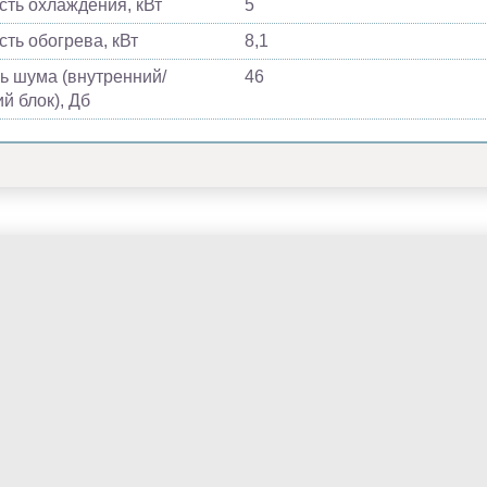
ть охлаждения, кВт
5
ть обогрева, кВт
8,1
ь шума (внутренний/
46
й блок), Дб