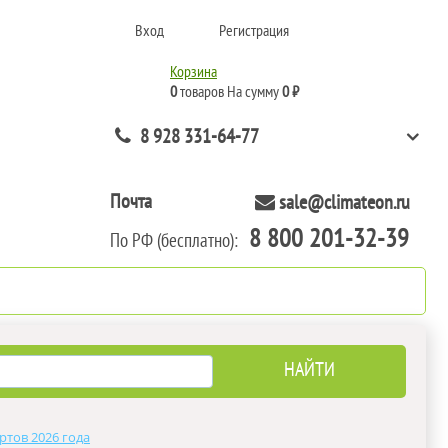
Вход
Регистрация
Корзина
0
товаров
На сумму
0 ₽
8 928 331-64-77
Почта
sale@climateon.ru
8 800 201-32-39
По РФ (бесплатно):
нтажа
Акции
Контакты
ртов 2026 года