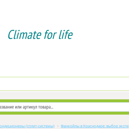
Climate for life
Доставка и оплата
Услуги мо
ондиционеры (сплит-системы)
Фанкойлы в Краснодаре: выбор экспе