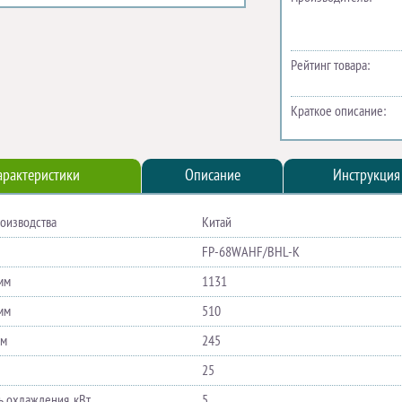
Рейтинг товара:
Краткое описание:
арактеристики
Описание
Инструкция
роизводства
Китай
FP-68WAHF/BHL-K
мм
1131
мм
510
мм
245
25
 охлаждения, кВт
5