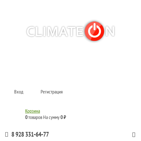
Кондиционеры и сплит-системы, газовые котлы, тепловые завесы, водяные
тепловентиляторы для квартиры, дома, офиса с доставкой в Краснодар и по
всей России.
Climate for life
Вход
Регистрация
Корзина
0
товаров
На сумму
0 ₽
8 928 331-64-77