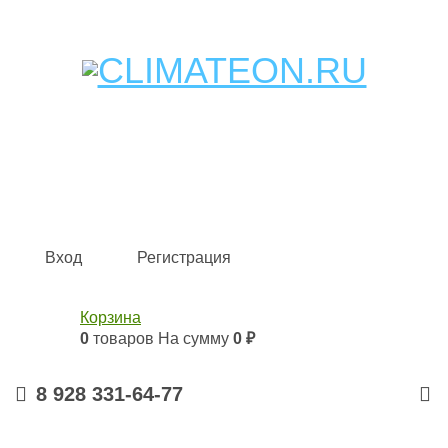
Кондиционеры и сплит-системы, газовые котлы,
тепловые завесы, водяные тепловентиляторы для
квартиры, дома, офиса с доставкой в Краснодар и по
всей России.
Climate for life
Вход
Регистрация
Корзина
0
товаров
На сумму
0 ₽
8 928 331-64-77