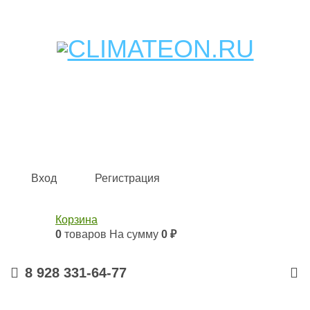
Кондиционеры и сплит-системы, газовые котлы,
тепловые завесы, водяные тепловентиляторы для
квартиры, дома, офиса с доставкой в Краснодар и по
всей России.
Climate for life
Вход
Регистрация
Корзина
0
товаров
На сумму
0 ₽
8 928 331-64-77