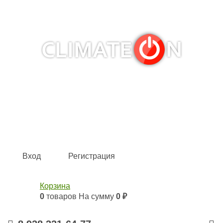
Кондиционеры и сплит-системы, газовые котлы,
тепловые завесы, водяные тепловентиляторы для
квартиры, дома, офиса с доставкой в Краснодар и по
всей России.
Climate for life
Вход
Регистрация
Корзина
0
товаров
На сумму
0 ₽