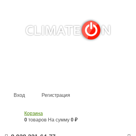
Кондиционеры и сплит-системы, газовые котлы,
тепловые завесы, водяные тепловентиляторы для
квартиры, дома, офиса с доставкой в Краснодар и по
всей России.
Climate for life
Вход
Регистрация
Корзина
0
товаров
На сумму
0 ₽