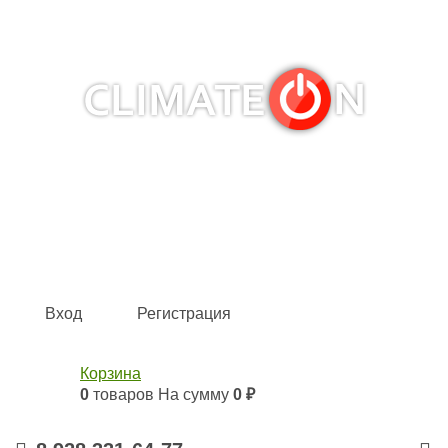
Кондиционеры и сплит-системы, газовые котлы,
тепловые завесы, водяные тепловентиляторы для
квартиры, дома, офиса с доставкой в Краснодар и по
всей России.
Climate for life
Вход
Регистрация
Корзина
0
товаров
На сумму
0 ₽