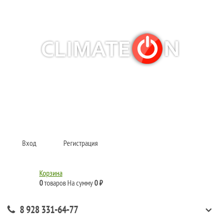
Кондиционеры и сплит-системы, газовые котлы, тепловые завесы, водяные
тепловентиляторы для квартиры, дома, офиса с доставкой в Краснодар и по
всей России.
Climate for life
Вход
Регистрация
Корзина
0
товаров
На сумму
0 ₽
8 928 331-64-77