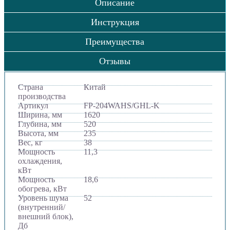
Описание
Инструкция
Преимущества
Отзывы
Страна
Китай
производства
Артикул
FP-204WAHS/GHL-K
Ширина, мм
1620
Глубина, мм
520
Высота, мм
235
Вес, кг
38
Мощность
11,3
охлаждения,
кВт
Мощность
18,6
обогрева, кВт
Уровень шума
52
(внутренний/
внешний блок),
Дб