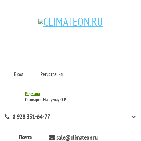
Кондиционеры и сплит-системы, газовые котлы, тепловые завесы, водяные
тепловентиляторы для квартиры, дома, офиса с доставкой в Краснодар и по
всей России.
Climate for life
Вход
Регистрация
Корзина
0
товаров
На сумму
0 ₽
8 928 331-64-77
Почта
sale@climateon.ru