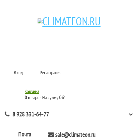
Кондиционеры и сплит-системы, газовые котлы, тепловые завесы, водяные
тепловентиляторы для квартиры, дома, офиса с доставкой в Краснодар и по
всей России.
Climate for life
Вход
Регистрация
Корзина
0
товаров
На сумму
0 ₽
8 928 331-64-77
Почта
sale@climateon.ru