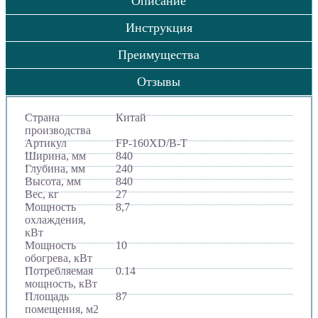
Описание
Инструкция
Преимущества
Отзывы
Страна
Китай
производства
Артикул
FP-160XD/B-T
Ширина, мм
840
Глубина, мм
240
Высота, мм
840
Вес, кг
27
Мощность
8,7
охлаждения,
кВт
Мощность
10
обогрева, кВт
Потребляемая
0.14
мощность, кВт
Площадь
87
помещения, м2