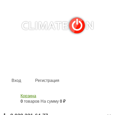
Кондиционеры и сплит-системы, газовые котлы,
тепловые завесы, водяные тепловентиляторы для
квартиры, дома, офиса с доставкой в Краснодар и по
всей России.
Climate for life
Вход
Регистрация
Корзина
0
товаров
На сумму
0 ₽