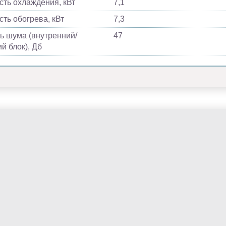
ть охлаждения, кВт
7,1
ть обогрева, кВт
7,3
ь шума (внутренний/
47
й блок), Дб