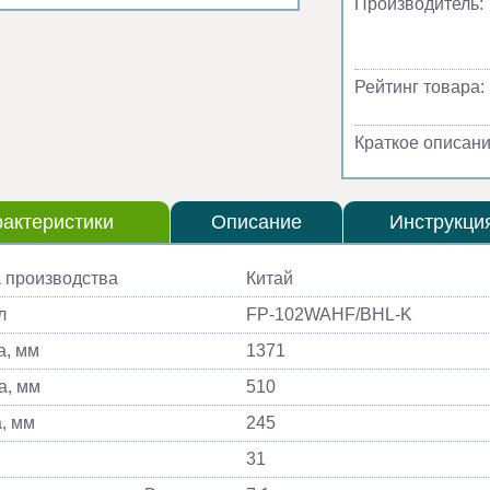
Производитель:
Рейтинг товара:
Краткое описани
актеристики
Описание
Инструкци
 производства
Китай
л
FP-102WAHF/BHL-K
, мм
1371
а, мм
510
, мм
245
31