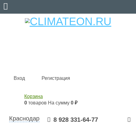
Кондиционеры и сплит-системы, газовые котлы,
тепловые завесы, водяные тепловентиляторы для
квартиры, дома, офиса с доставкой в Краснодар и по
всей России.
Climate for life
Вход
Регистрация
Корзина
0
товаров
На сумму
0 ₽
Краснодар
8 928 331-64-77