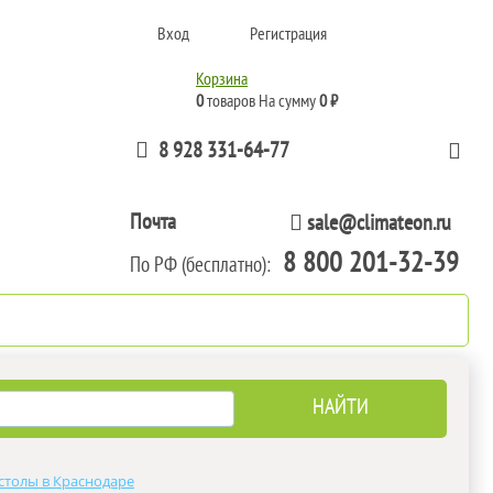
Вход
Регистрация
Корзина
0
товаров
На сумму
0 ₽
8 928 331-64-77
Почта
sale@climateon.ru
8 800 201-32-39
По РФ (бесплатно):
тажа
Акции
Контакты
столы в Краснодаре