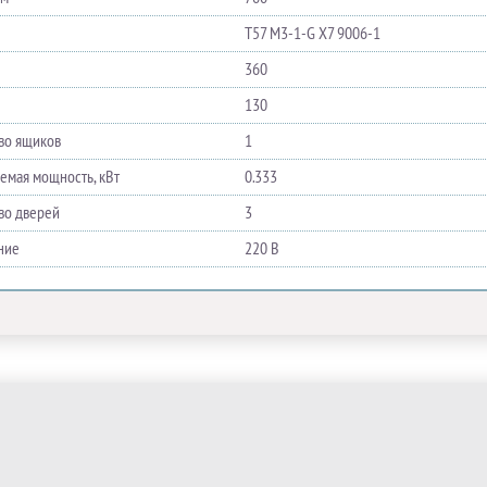
T57 M3-1-G X7 9006-1
360
130
во ящиков
1
емая мощность, кВт
0.333
во дверей
3
ние
220 В