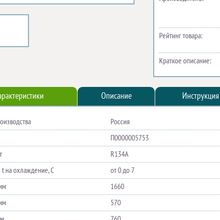
Рейтинг товара:
Краткое описание:
арактеристики
Описание
Инструкция
роизводства
Россия
П0000005753
т
R134A
 t на охлаждение, С
от 0 до 7
мм
1660
мм
570
мм
760