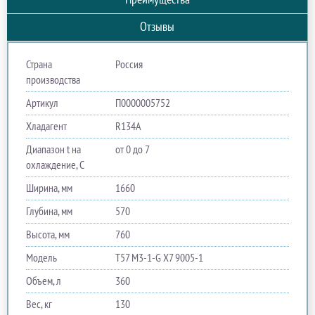
Отзывы
Страна
Россия
производства
Артикул
П0000005752
Хладагент
R134A
Диапазон t на
от 0 до 7
охлаждение, С
Ширина, мм
1660
Глубина, мм
570
Высота, мм
760
Модель
T57 M3-1-G X7 9005-1
Объем, л
360
Вес, кг
130