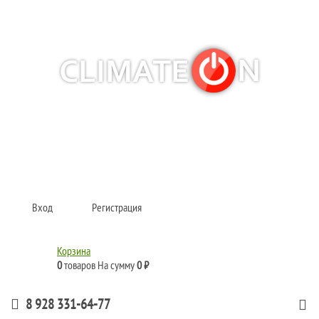
Кондиционеры и сплит-системы, газовые котлы, тепловые завесы, водяные
тепловентиляторы для квартиры, дома, офиса с доставкой в Краснодар и по
всей России.
Climate for life
Вход
Регистрация
Корзина
0
товаров
На сумму
0 ₽
8 928 331-64-77