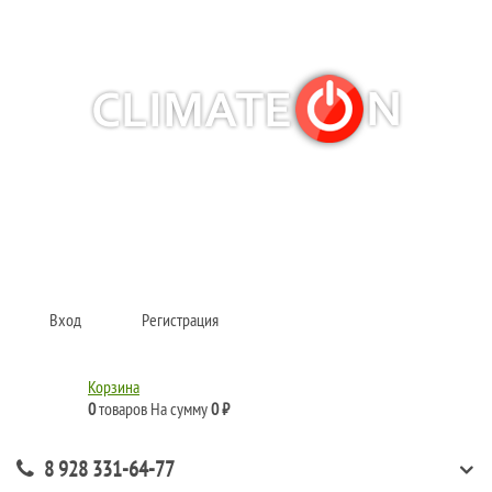
Кондиционеры и сплит-системы, газовые котлы, тепловые завесы, водяные
тепловентиляторы для квартиры, дома, офиса с доставкой в Краснодар и по
всей России.
Climate for life
Вход
Регистрация
Корзина
0
товаров
На сумму
0 ₽
8 928 331-64-77