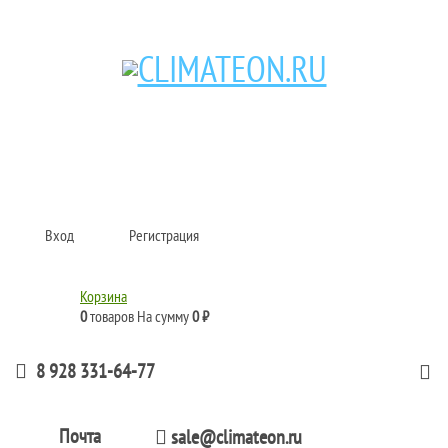
Кондиционеры и сплит-системы, газовые котлы, тепловые завесы, водяные
тепловентиляторы для квартиры, дома, офиса с доставкой в Краснодар и по
всей России.
Climate for life
Вход
Регистрация
Корзина
0
товаров
На сумму
0 ₽
8 928 331-64-77
Почта
sale@climateon.ru