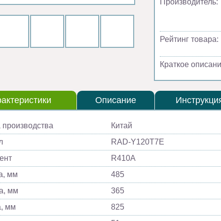
Производитель:
Рейтинг товара:
Краткое описани
актеристики
Описание
Инструкци
 производства
Китай
л
RAD-Y120T7E
ент
R410A
, мм
485
а, мм
365
, мм
825