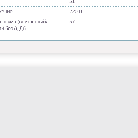
51
жение
220 В
ь шума (внутренний/
57
й блок), Дб