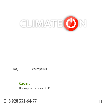
Кондиционеры и сплит-системы, газовые котлы, тепловые завесы, водяные
тепловентиляторы для квартиры, дома, офиса с доставкой в Краснодар и по
всей России.
Climate for life
Вход
Регистрация
Корзина
0
товаров
На сумму
0 ₽
8 928 331-64-77