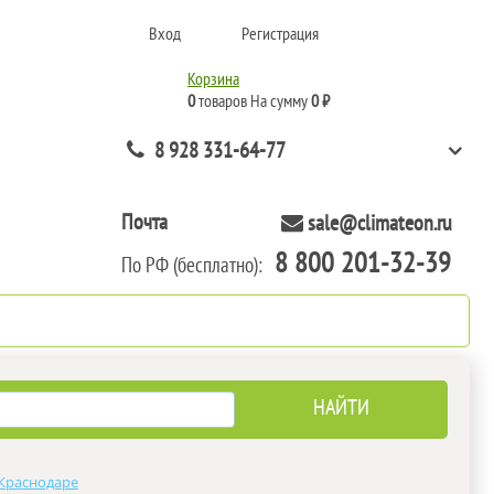
Вход
Регистрация
Корзина
0
товаров
На сумму
0 ₽
8 928 331-64-77
Почта
sale@climateon.ru
8 800 201-32-39
По РФ (бесплатно):
нтажа
Акции
Контакты
 Краснодаре