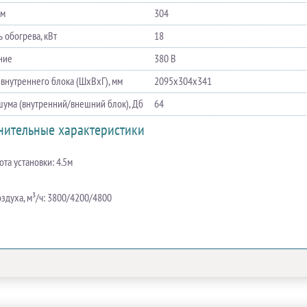
мм
304
 обогрева, кВт
18
ние
380 В
 внутреннего блока (ШхВхГ), мм
2095х304х341
шума (внутренний/внешний блок), Дб
64
нительные характеристики
ота установки: 4.5м
оздуха, м³/ч: 3800/4200/4800