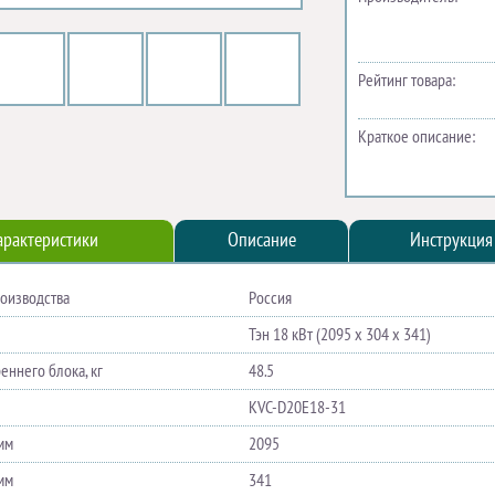
Рейтинг товара:
Краткое описание:
арактеристики
Описание
Инструкция
роизводства
Россия
Тэн 18 кВт (2095 х 304 х 341)
еннего блока, кг
48.5
KVC-D20E18-31
мм
2095
мм
341