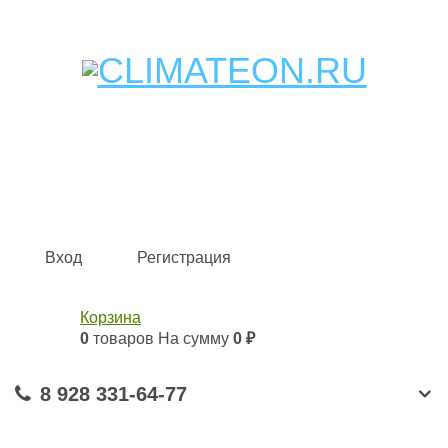
Кондиционеры и сплит-системы, газовые котлы,
тепловые завесы, водяные тепловентиляторы для
квартиры, дома, офиса с доставкой в Краснодар и по
всей России.
Climate for life
Вход
Регистрация
Корзина
0
товаров
На сумму
0 ₽
8 928 331-64-77