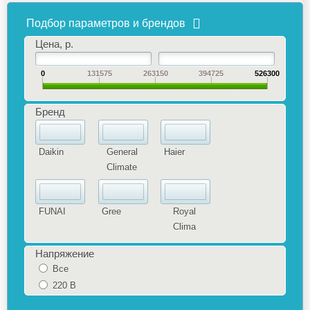
Подбор параметров и брендов
Цена, р.
0
131575
263150
394725
526300
Бренд
Daikin
General
Haier
Climate
FUNAI
Gree
Royal
Clima
Напряжение
Все
220 В