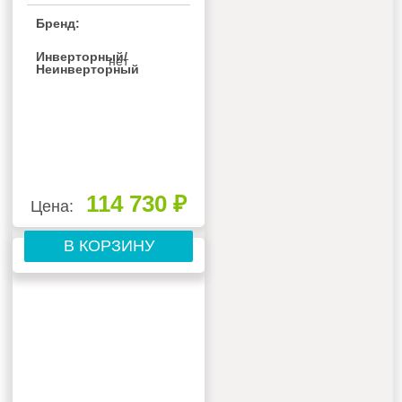
HAIER YCZ-A004
Бренд:
Инверторный/
нет
Неинверторный
114 730 ₽
Цена:
В КОРЗИНУ