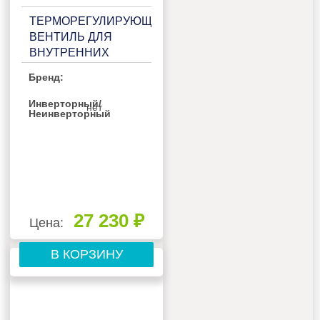
ТЕРМОРЕГУЛИРУЮЩИМ
ВЕНТИЛЬ ДЛЯ
ВНУТРЕННИХ
БЛОКОВ GENERAL
Бренд:
CLIMATE GC-
FM2/EXA2
Инверторный/
нет
Неинверторный
27 230 ₽
Цена:
В КОРЗИНУ