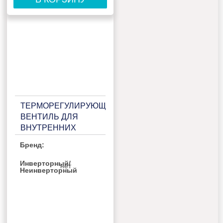
ТЕРМОРЕГУЛИРУЮЩИМ
ВЕНТИЛЬ ДЛЯ
ВНУТРЕННИХ
БЛОКОВ GENERAL
Бренд:
CLIMATE GC-
FM2/EXA3
Инверторный/
нет
Неинверторный