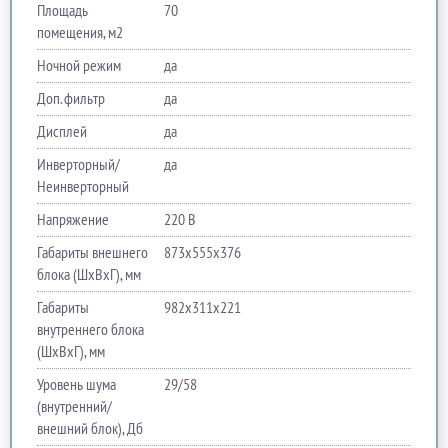
Площадь
70
помещения, м2
Ночной режим
да
Доп. фильтр
да
Дисплей
да
Инверторный/
да
Неинверторный
Напряжение
220 В
Габариты внешнего
873х555х376
блока (ШхВхГ), мм
Габариты
982х311х221
внутреннего блока
(ШхВхГ), мм
Уровень шума
29/58
(внутренний/
внешний блок), Дб