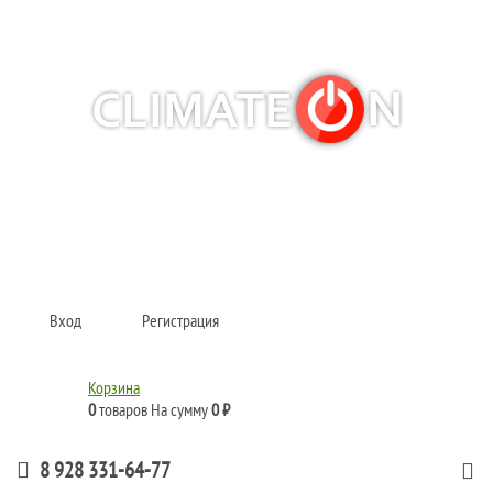
Кондиционеры и сплит-системы, газовые котлы, тепловые завесы, водяные
тепловентиляторы для квартиры, дома, офиса с доставкой в Краснодар и по
всей России.
Climate for life
Вход
Регистрация
Корзина
0
товаров
На сумму
0 ₽
8 928 331-64-77