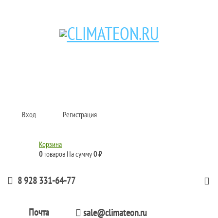
Кондиционеры и сплит-системы, газовые котлы, тепловые завесы, водяные
тепловентиляторы для квартиры, дома, офиса с доставкой в Краснодар и по
всей России.
Climate for life
Вход
Регистрация
Корзина
0
товаров
На сумму
0 ₽
8 928 331-64-77
Почта
sale@climateon.ru