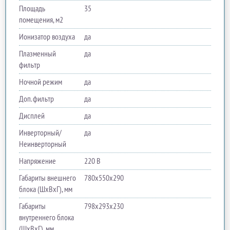
Площадь
35
помещения, м2
Ионизатор воздуха
да
Плазменный
да
фильтр
Ночной режим
да
Доп. фильтр
да
Дисплей
да
Инверторный/
да
Неинверторный
Напряжение
220 В
Габариты внешнего
780х550х290
блока (ШхВхГ), мм
Габариты
798х293х230
внутреннего блока
(ШхВхГ), мм