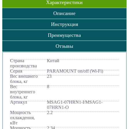
Характеристики
Описание
Инструкция
Преимущества
Отзывы
Страна
Китай
производства
Серия
PARAMOUNT on/off (Wi-Fi)
Вес внешнего
23
блока, кг
Вес
8
внутреннего
блока, кг
Артикул
MSAG1-07HRN1-I/MSAG1-
07HRN1-O
Мощность
2.2
охлаждения,
кВт
Мощность
2.34