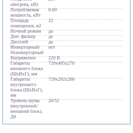
обогрева, кВт
Потребляемая
0.69
мощность, кВт
Площадь
22
помещения, м2
Ночной режим
да
Доп. фильтр
да
Дисплей
да
Инверторный/
нет
Неинверторный
Напряжение
220 В
Габариты
720х495х270
внешнего блока
(ШхВхГ), мм
Габариты
729х292х200
внутреннего
блока (ШхВхГ),
мм
Уровень шума
26/52
(внутренний/
внешний блок),
Дб