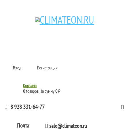
Кондиционеры и сплит-системы, газовые котлы, тепловые завесы, водяные
тепловентиляторы для квартиры, дома, офиса с доставкой в Краснодар и по
всей России.
Climate for life
Вход
Регистрация
Корзина
0
товаров
На сумму
0 ₽
8 928 331-64-77
Почта
sale@climateon.ru