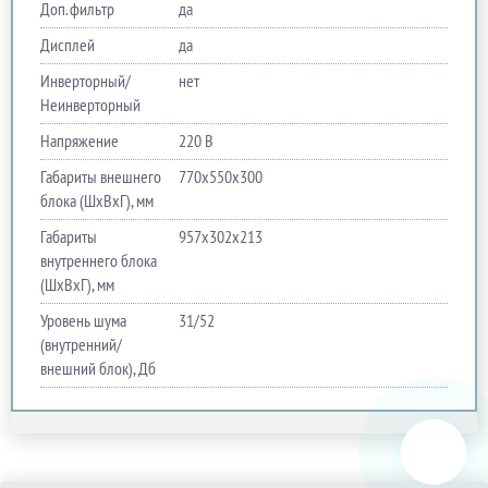
Доп. фильтр
да
Дисплей
да
Инверторный/
нет
Неинверторный
Напряжение
220 В
Габариты внешнего
770х550х300
блока (ШхВхГ), мм
Габариты
957х302х213
внутреннего блока
(ШхВхГ), мм
Уровень шума
31/52
(внутренний/
внешний блок), Дб