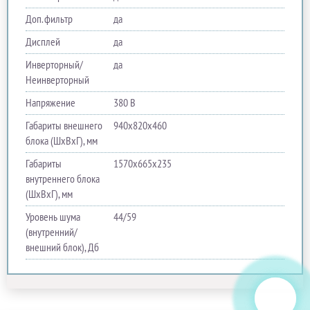
Доп. фильтр
да
Дисплей
да
Инверторный/
да
Неинверторный
Напряжение
380 В
Габариты внешнего
940х820х460
блока (ШхВхГ), мм
Габариты
1570х665х235
внутреннего блока
(ШхВхГ), мм
Уровень шума
44/59
(внутренний/
внешний блок), Дб