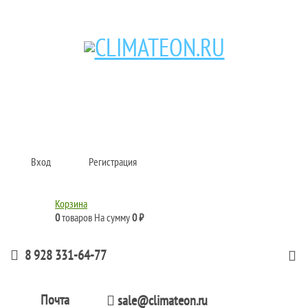
Кондиционеры и сплит-системы, газовые котлы, тепловые завесы, водяные
тепловентиляторы для квартиры, дома, офиса с доставкой в Краснодар и по
всей России.
Climate for life
Вход
Регистрация
Корзина
0
товаров
На сумму
0 ₽
8 928 331-64-77
Почта
sale@climateon.ru