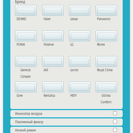
Бренд
DENKO
Haier
Lessar
Panasonic
FUNAI
Hisense
LG
Rovex
General
JAX
Loriot
Royal Clima
Climate
Gree
Kentatsu
MDV
Ultima
Comfort
Ионизатор воздуха
Плазменный фильтр
Ночной режим