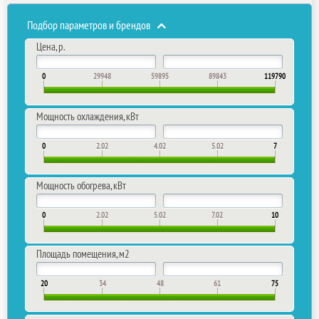
Подбор параметров и брендов
Цена, р.
0
29948
59895
89843
119790
Мощность охлаждения, кВт
0
2.02
4.02
5.02
7
Мощность обогрева, кВт
0
2.02
5.02
7.02
10
Площадь помещения, м2
20
34
48
61
75