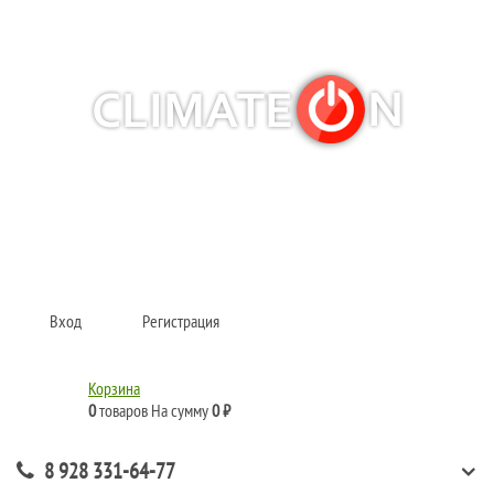
Кондиционеры и сплит-системы, газовые котлы, тепловые завесы, водяные
тепловентиляторы для квартиры, дома, офиса с доставкой в Краснодар и по
всей России.
Climate for life
Вход
Регистрация
Корзина
0
товаров
На сумму
0 ₽
8 928 331-64-77