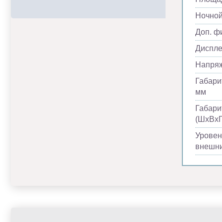
Ночно
Доп. ф
Диспл
Напря
Габари
мм
Габари
(ШхВхГ
Уровен
внешни