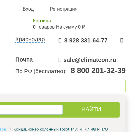
Вход
Регистрация
Корзина
0
товаров
На сумму
0 ₽
Краснодар
8 928 331-64-77
Почта
sale@climateon.ru
8 800 201-32-39
По РФ (бесплатно):
онтажа
Акции
Контакты
аре
Кондиционер колонный Tosot Т48H-FT/I/Т48H-FT/O