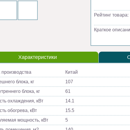
Рейтинг товара:
Краткое описани
Характеристики
 производства
Китай
ешнего блока, кг
107
треннего блока, кг
61
ть охлаждения, кВт
14.1
ть обогрева, кВт
15.5
ляемая мощность, кВт
5
ь помещения, м2
140