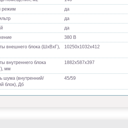
й режим
да
ильтр
да
ей
да
жение
380 В
ты внешнего блока (ШхВхГ),
10250х1032х412
ты внутреннего блока
1882х587х397
), мм
ь шума (внутренний/
45/59
й блок), Дб