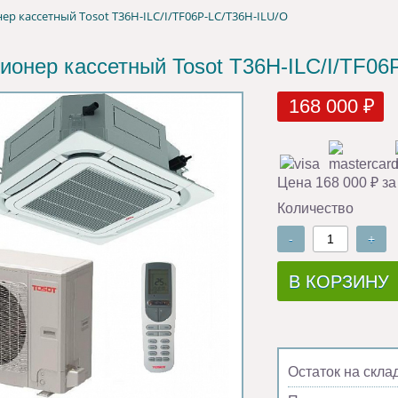
р кассетный Tosot T36H-ILC/I/TF06P-LC/T36H-ILU/O
ионер кассетный Tosot T36H-ILC/I/TF06
168 000 ₽
Цена 168 000 ₽ за
Количество
-
+
В КОРЗИНУ
Остаток на скла