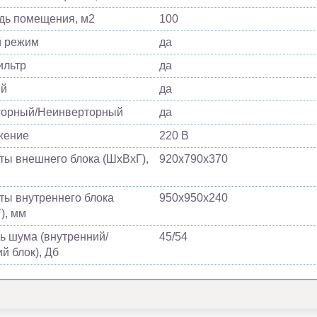
ь помещения, м2
100
й режим
да
ильтр
да
ей
да
торный/Неинверторный
да
жение
220 В
ты внешнего блока (ШхВхГ),
920х790х370
ты внутреннего блока
950х950х240
), мм
ь шума (внутренний/
45/54
й блок), Дб