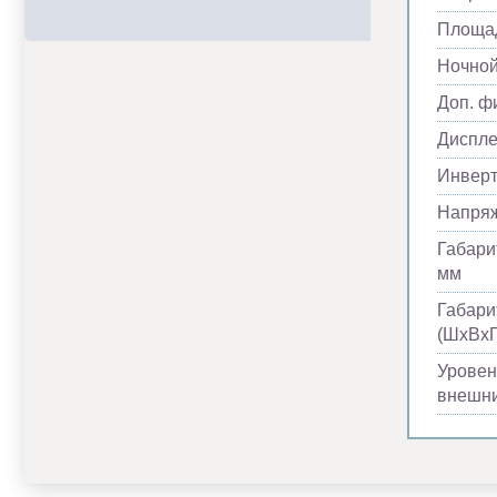
Площад
Ночно
Доп. ф
Диспл
Инвер
Напря
Габари
мм
Габари
(ШхВхГ
Уровен
внешни