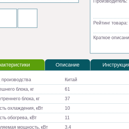
Производитель:
Рейтинг товара:
Краткое описани
актеристики
Описание
Инструкци
 производства
Китай
ешнего блока, кг
61
треннего блока, кг
37
ть охлаждения, кВт
10
ть обогрева, кВт
11
ляемая мощность, кВт
3.4