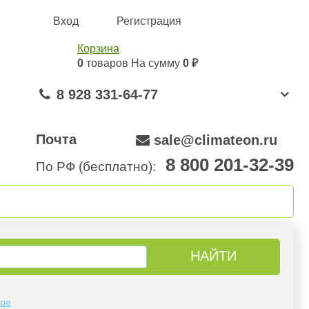
Вход
Регистрация
Корзина
0
товаров
На сумму
0 ₽
8 928 331-64-77
Почта
sale@climateon.ru
8 800 201-32-39
По РФ (бесплатно):
онтажа
Акции
Контакты
аре