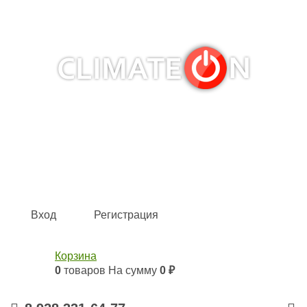
Кондиционеры и сплит-системы, газовые котлы,
тепловые завесы, водяные тепловентиляторы для
квартиры, дома, офиса с доставкой в Краснодар и по
всей России.
Climate for life
Вход
Регистрация
Корзина
0
товаров
На сумму
0 ₽