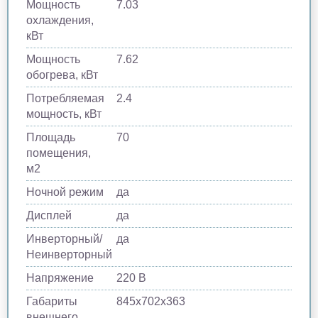
Мощность
7.03
охлаждения,
кВт
Мощность
7.62
обогрева, кВт
Потребляемая
2.4
мощность, кВт
Площадь
70
помещения,
м2
Ночной режим
да
Дисплей
да
Инверторный/
да
Неинверторный
Напряжение
220 В
Габариты
845х702х363
внешнего